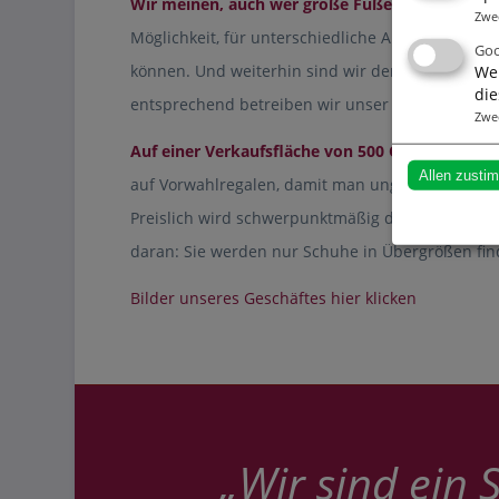
Wir meinen, auch wer große Füße hat, sollte, w
Zwe
Möglichkeit, für unterschiedliche Anlässe die j
Goo
können. Und weiterhin sind wir der Ansicht, das
Wen
die
entsprechend betreiben wir unser Geschäft.
Zwe
Auf einer Verkaufsfläche von 500 Quadratmete
Allen zusti
auf Vorwahlregalen, damit man ungestört nach L
Preislich wird schwerpunktmäßig das Mittelgenre
daran: Sie werden nur Schuhe in Übergrößen fin
Bilder unseres Geschäftes hier klicken
„Wir sind ein 