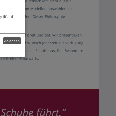
f Mode und Bequemlichkeit, nicht auf die
us einer Fülle von Modellen auswählen zu
rößen sein dürfen. Dieser Philosophie
riff auf
 Sortiment ist breit und tief. Wir präsentieren
Ablehnen
tung steht auf Wunsch jederzeit zur Verfügung.
es, aber ganz normales Schuhhaus. Das Besondere
 ab Größe 48 aufwärts.
 Schuhe führt.“