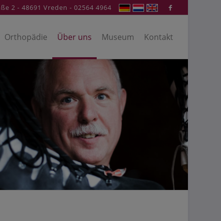
ße 2 - 48691 Vreden - 02564 4964
Orthopädie
Über uns
Museum
Kontakt