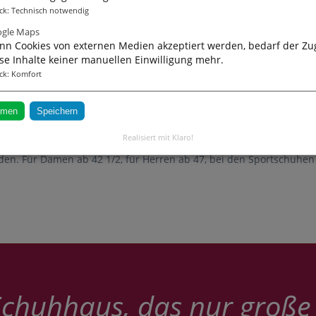
as das Schuhwerk angeht, auf nichts verzichten müssen,
nicht au
ck
:
Technisch notwendig
eweils angemessenen Schuhe zu bekommen, nicht auf die Freiheit, a
gle Maps
s große Schuhe im wesentlichen nicht teurer als solche in Normalg
n Cookies von externen Medien akzeptiert werden, bedarf der Zug
se Inhalte keiner manuellen Einwilligung mehr.
ck
:
Komfort
rn
finden Sie Abteilungen für Damen-, Herren- und Sportschuhe. Das
mmen
Speichern
ust und Laune sich umsehen und anprobieren kann. Fachliche Bera
 geführt. Bis hierher ein zwar überdurchschnittlich gut sortiert
Realisiert mit Klaro!
den. Für Damen ab 42 1/2, für Herren ab 47, bei den Sportschuhen
Schuhhaus, das nur große