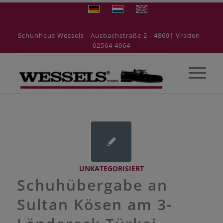
Schuhhaus Wessels - Ausbachstraße 2 - 48691 Vreden -
02564 4964
UNKATEGORISIERT
Schuhübergabe an
Sultan Kösen am 3-