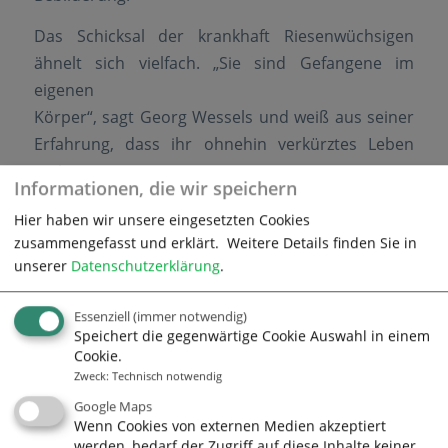
Das Schicksal der krankhaft Riesenwüchsigen
ähnelt sich vielfach. „Sie sind Gefangene im
eigenen
Körper“, sagt Georg Wessels und weiß aus seiner
Erfahrung, dass ihr ohnehin verkürztes Leben
meist
Informationen, die wir speichern
traurig und oft einsam endet. In der Öffentlichkeit
Hier haben wir unsere eingesetzten Cookies
fühlen sie sich zur Schau gestellt und werden
zusammengefasst und erklärt.
Weitere Details finden Sie in
dadurch oft ängstlich und menschenscheu. „Im
unserer
Datenschutzerklärung
.
Märchen machen einem Riesen Angst. Im echten
Leben ist es umgekehrt“, sagt Georg Wessels, der
Essenziell
(immer notwendig)
seinen Schützlingen deshalb immer auf
Speichert die gegenwärtige Cookie Auswahl in einem
Cookie.
Augenhöhe
Zweck
:
Technisch notwendig
begegnet – bildlich gesprochen, denn bei einer
Google Maps
Körpergröße jenseits der Zwei-Meter-Dreißig-
Wenn Cookies von externen Medien akzeptiert
Marke
werden, bedarf der Zugriff auf diese Inhalte keiner