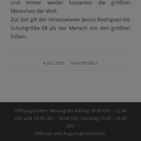
und immer wieder kostenlos die größten
Menschen der Welt.
Zur Zeit gilt der Venezuelaner Jeison Rodriguez mit
Schuhgröße 68 als der Mensch mit den größten
Füßen.
4. JULI 2016
/
VON
WESSELS
Öffnungszeiten: Montag bis Freitag 10.00 Uhr - 12.30
Uhr und 14.30 Uhr - 18.00 Uhr, Samstag 10.00 - 14.00
Uhr
Februar und August geschlossen